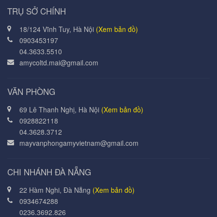
TRỤ SỞ CHÍNH
18/124 Vĩnh Tuy, Hà Nội
(Xem bản đồ)
0903453197
04.3633.5510
amycoltd.mai@gmail.com
VĂN PHÒNG
69 Lê Thanh Nghị, Hà Nội
(Xem bản đồ)
0928822118
04.3628.3712
mayvanphongamyvietnam@gmail.com
CHI NHÁNH ĐÀ NẴNG
22 Hàm Nghi, Đà Nẵng
(Xem bản đồ)
0934674288
0236.3692.826