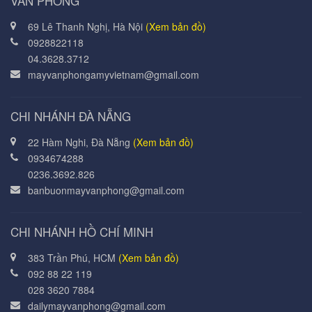
VĂN PHÒNG
69 Lê Thanh Nghị, Hà Nội
(Xem bản đồ)
0928822118
04.3628.3712
mayvanphongamyvietnam@gmail.com
CHI NHÁNH ĐÀ NẴNG
22 Hàm Nghi, Đà Nẵng
(Xem bản đồ)
0934674288
0236.3692.826
banbuonmayvanphong@gmail.com
CHI NHÁNH HỒ CHÍ MINH
383 Trần Phú, HCM
(Xem bản đồ)
092 88 22 119
028 3620 7884
dailymayvanphong@gmail.com