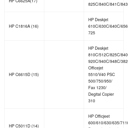
HP C6625A(17)
825C/840C/841C/84
HP Deskjet
HP C1816A (16)
610C/630C/640C/656C
725
HP Deskjet
810C/512C/825C/840
920C/940C/948C/382
Officejet
HP C6615D (15)
5510/V40 PSC
500/750/950/
Fax 1230/
Degital Copier
310
HP Officjeet
600/610/630/635/711
HP C5011D (14)