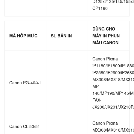
D125xi/135/145/155xi
CP1160
DÙNG CHO
MÃ HỘP MỰC
SL BẢN IN
MÁY IN PHUN
MÀU CANON
Canon Pixma
iP1180/iP1800/iP1880
iP2580/iP2600/iP268
MX308/MX318/MX31
Canon PG-40/41
MP
140/MP190/MP145/M
FAX-
JX200/JX201/JX210P
Canon Pixma
Canon CL-50/51
MX308/MX318/MX31