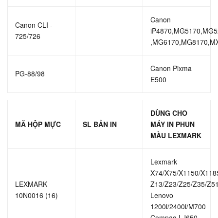
Canon
Canon CLI -
iP4870,MG5170,MG5
725/726
,MG6170,MG8170,M
Canon Pixma
PG-88/98
E500
DÙNG CHO
MÃ HỘP MỰC
SL BẢN IN
MÁY IN PHUN
MÀU LEXMARK
Lexmark
X74/X75/X1150/X118
LEXMARK
Z13/Z23/Z25/Z35/Z5
10N0016 (16)
Lenovo
1200i/2400i/M700
Compaq LJ650