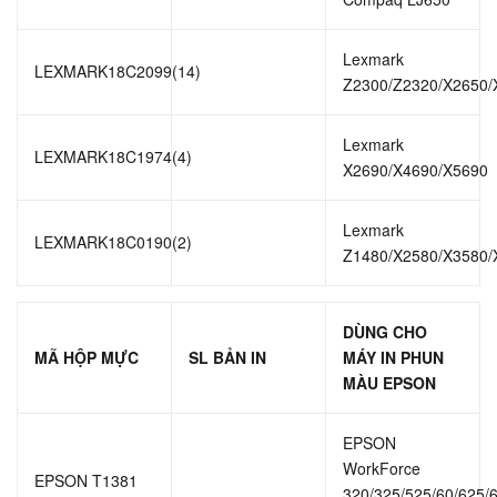
Lexmark
LEXMARK18C2099(14)
Z2300/Z2320/X2650/
Lexmark
LEXMARK18C1974(4)
X2690/X4690/X5690
Lexmark
LEXMARK18C0190(2)
Z1480/X2580/X3580/
DÙNG CHO
MÃ HỘP MỰC
SL BẢN IN
MÁY IN PHUN
MÀU EPSON
EPSON
WorkForce
EPSON T1381
320/325/525/60/625/