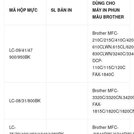
DÙNG CHO
MÃ HỘP MỰC
SL BẢN IN
MÁY IN PHUN
MÀU BROTHER
Brother MFC-
210C/215C/410C/42
610CLWN.615CL/62
LC-09/41/47
830CLWN/3240C/334
900/950BK
DCP-
110C/115C/120C
FAX-1840C
Brother MFC-
3320C/3320CN.3420
LC-08/31/800BK
FAX-
1815C/1820C/1820C
LC-
Brother MFC-