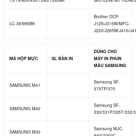
75/79/400/450/1240/1280BK
J6510DW/J6710DW/
Brother DCP-
LC-39/985BK
J125/J315W/MFC-
J220/J265W/J410/J
DÙNG CHO
MÃ HỘP MỰC
SL BẢN IN
MÁY IN PHUN
MÀU SAMSUNG
Samsung SF-
SAMSUNG M41
375TP/370
Samsung SF-
SAMSUNG M40
330/331P/335T/332/
Samsung MJC-
SAMSUNG M30
940i/2200C