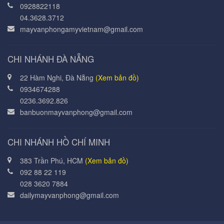
0928822118
04.3628.3712
mayvanphongamyvietnam@gmail.com
CHI NHÁNH ĐÀ NẴNG
22 Hàm Nghi, Đà Nẵng
(Xem bản đồ)
0934674288
0236.3692.826
banbuonmayvanphong@gmail.com
CHI NHÁNH HỒ CHÍ MINH
383 Trần Phú, HCM
(Xem bản đồ)
092 88 22 119
028 3620 7884
dailymayvanphong@gmail.com