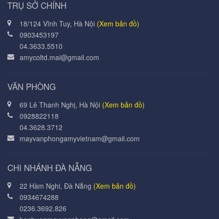
TRỤ SỞ CHÍNH
18/124 Vĩnh Tuy, Hà Nội
(Xem bản đồ)
0903453197
04.3633.5510
amycoltd.mai@gmail.com
VĂN PHÒNG
69 Lê Thanh Nghị, Hà Nội
(Xem bản đồ)
0928822118
04.3628.3712
mayvanphongamyvietnam@gmail.com
CHI NHÁNH ĐÀ NẴNG
22 Hàm Nghi, Đà Nẵng
(Xem bản đồ)
0934674288
0236.3692.826