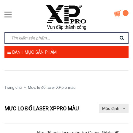
DANH MỤC SẢN PHẨM
Trang chủ
Mực lọ đổ laser XPpro màu
+
MỰC LỌ ĐỔ LASER XPPRO MÀU
Mực đổ máy laser màu Hp Canon (Malai 90