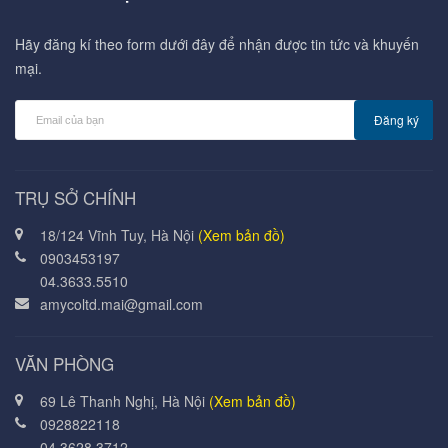
Hãy đăng kí theo form dưới đây để nhận được tin tức và khuyến
mại.
Đăng ký
TRỤ SỞ CHÍNH
18/124 Vĩnh Tuy, Hà Nội
(Xem bản đồ)
0903453197
04.3633.5510
amycoltd.mai@gmail.com
VĂN PHÒNG
69 Lê Thanh Nghị, Hà Nội
(Xem bản đồ)
0928822118
04.3628.3712