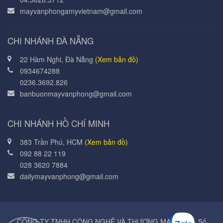
mayvanphongamyvietnam@gmail.com
CHI NHÁNH ĐÀ NẴNG
22 Hàm Nghi, Đà Nẵng
(Xem bản đồ)
0934674288
0236.3692.826
banbuonmayvanphong@gmail.com
CHI NHÁNH HỒ CHÍ MINH
383 Trần Phú, HCM
(Xem bản đồ)
092 88 22 119
028 3620 7884
dailymayvanphong@gmail.com
CÔNG TY TNHH CÔNG NGHỆ VÀ THƯƠNG MẠI Á MỸ - Số