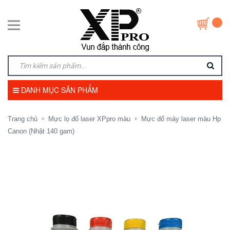
DANH MỤC SẢN PHẨM
Trang chủ
Mực lọ đổ laser XPpro màu
Mực đổ máy laser màu Hp
+
+
Canon (Nhật 140 gam)