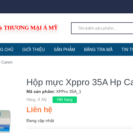
G CHỦ
GIỚI THIỆU
SẢN PHẨM
BẢNG TRA MÃ
TIN 
p Canon
Hộp mực Xppro 35A Hp C
Mã sản phẩm:
XPPro 35A_1
Hãng:
Á Mỹ
Hết hàng
Liên hệ
Đang cập nhật