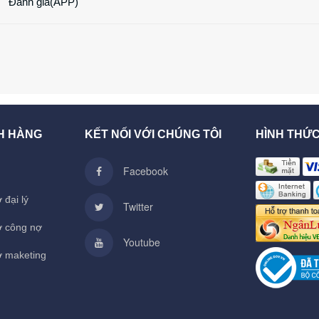
Đánh giá(APP)
H HÀNG
KẾT NỐI VỚI CHÚNG TÔI
HÌNH THỨ
Facebook
 đại lý
Twitter
ợ công nợ
Youtube
ợ maketing