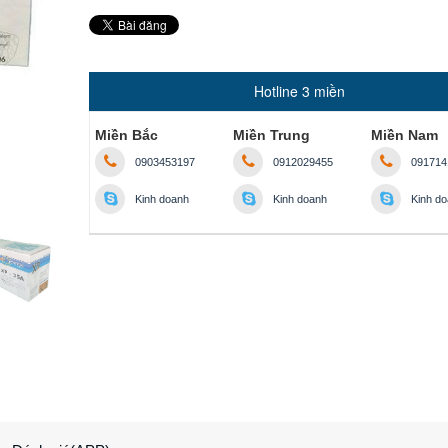
Hotline 3 miền
Miền Bắc
Miền Trung
Miền Nam
0903453197
0912029455
091714
Kinh doanh
Kinh doanh
Kinh d