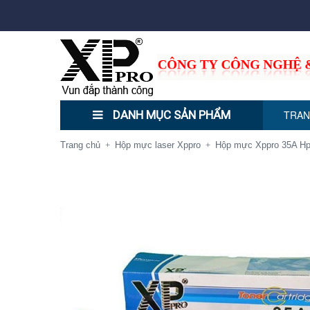
DANH MỤC SẢN PHẨM
TRAN
Trang chủ
Hộp mực laser Xppro
Hộp mực Xppro 35A H
+
+