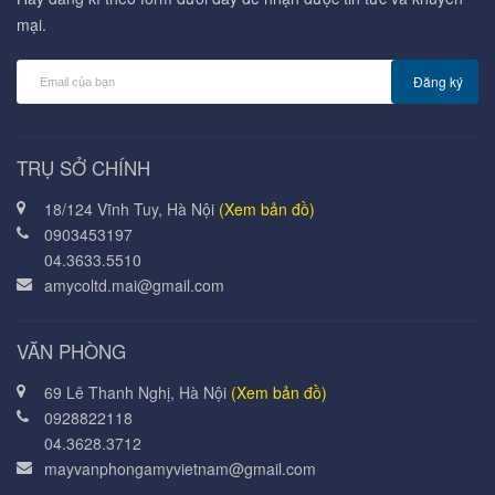
mại.
Đăng ký
TRỤ SỞ CHÍNH
18/124 Vĩnh Tuy, Hà Nội
(Xem bản đồ)
0903453197
04.3633.5510
amycoltd.mai@gmail.com
VĂN PHÒNG
69 Lê Thanh Nghị, Hà Nội
(Xem bản đồ)
0928822118
04.3628.3712
mayvanphongamyvietnam@gmail.com