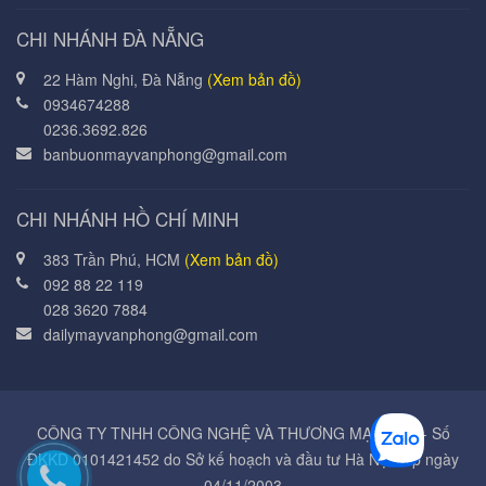
CHI NHÁNH ĐÀ NẴNG
22 Hàm Nghi, Đà Nẵng
(Xem bản đồ)
0934674288
0236.3692.826
banbuonmayvanphong@gmail.com
CHI NHÁNH HỒ CHÍ MINH
383 Trần Phú, HCM
(Xem bản đồ)
092 88 22 119
028 3620 7884
dailymayvanphong@gmail.com
CÔNG TY TNHH CÔNG NGHỆ VÀ THƯƠNG MẠI Á MỸ - Số
ĐKKD 0101421452 do Sở kế hoạch và đầu tư Hà Nội cấp ngày
04/11/2003