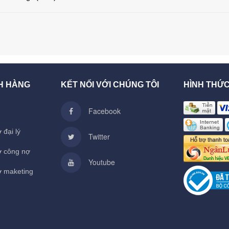
H HÀNG
KẾT NỐI VỚI CHÚNG TÔI
HÌNH THỨ
Facebook
 đại lý
Twitter
ợ công nợ
Youtube
ợ maketing