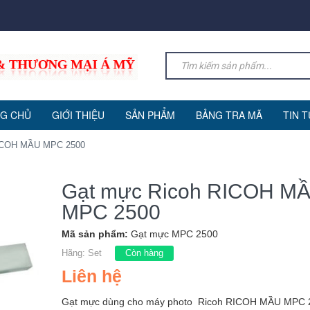
G CHỦ
GIỚI THIỆU
SẢN PHẨM
BẢNG TRA MÃ
TIN 
ICOH MẦU MPC 2500
Gạt mực Ricoh RICOH M
MPC 2500
Mã sản phẩm:
Gạt mực MPC 2500
Hãng:
Set
Còn hàng
Liên hệ
Gạt mực dùng cho máy photo Ricoh RICOH MẦU MPC 