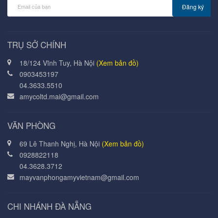
Đăng ký
TRỤ SỞ CHÍNH
18/124 Vĩnh Tuy, Hà Nội
(Xem bản đồ)
0903453197
04.3633.5510
amycoltd.mai@gmail.com
VĂN PHÒNG
69 Lê Thanh Nghị, Hà Nội
(Xem bản đồ)
0928822118
04.3628.3712
mayvanphongamyvietnam@gmail.com
CHI NHÁNH ĐÀ NẴNG