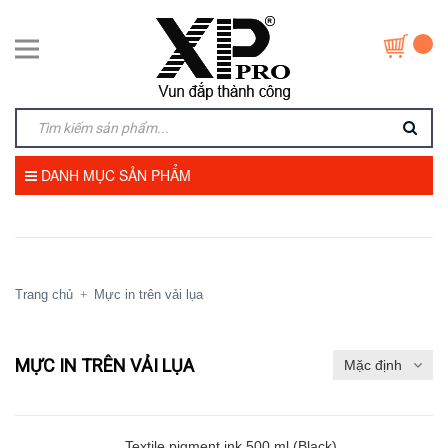
DANH MỤC SẢN PHẨM
Trang chủ
Mực in trên vải lụa
+
MỰC IN TRÊN VẢI LỤA
Textile pigment ink 500 ml (Black)