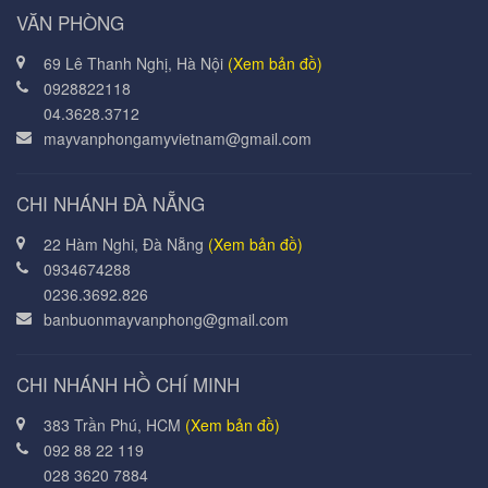
VĂN PHÒNG
69 Lê Thanh Nghị, Hà Nội
(Xem bản đồ)
0928822118
04.3628.3712
mayvanphongamyvietnam@gmail.com
CHI NHÁNH ĐÀ NẴNG
22 Hàm Nghi, Đà Nẵng
(Xem bản đồ)
0934674288
0236.3692.826
banbuonmayvanphong@gmail.com
CHI NHÁNH HỒ CHÍ MINH
383 Trần Phú, HCM
(Xem bản đồ)
092 88 22 119
028 3620 7884