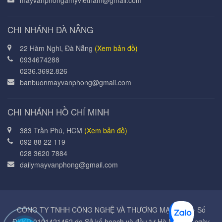
mayvanphongamyvietnam@gmail.com
CHI NHÁNH ĐÀ NẴNG
22 Hàm Nghi, Đà Nẵng
(Xem bản đồ)
0934674288
0236.3692.826
banbuonmayvanphong@gmail.com
CHI NHÁNH HỒ CHÍ MINH
383 Trần Phú, HCM
(Xem bản đồ)
092 88 22 119
028 3620 7884
dailymayvanphong@gmail.com
CÔNG TY TNHH CÔNG NGHỆ VÀ THƯƠNG MẠI Á MỸ - Số
ĐKKD 0101421452 do Sở kế hoạch và đầu tư Hà Nội cấp ngày