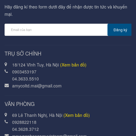
Hãy đăng kí theo form dưới đây để nhận được tin tức và khuyến
mại.
Đăng ký
TRỤ SỞ CHÍNH
18/124 Vĩnh Tuy, Hà Nội
(Xem bản đồ)
0903453197
04.3633.5510
amycoltd.mai@gmail.com
VĂN PHÒNG
69 Lê Thanh Nghị, Hà Nội
(Xem bản đồ)
0928822118
04.3628.3712