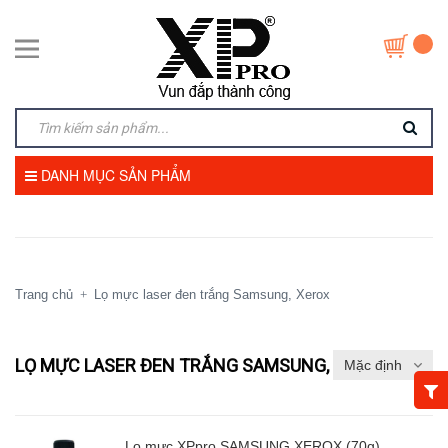
DANH MỤC SẢN PHẨM
Trang chủ
Lọ mực laser đen trắng Samsung, Xerox
+
LỌ MỰC LASER ĐEN TRẮNG SAMSUNG, XEROX
Lọ mực XPpro SAMSUNG,XEROX (70g)