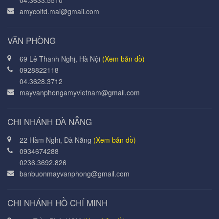
04.3633.5510
amycoltd.mai@gmail.com
VĂN PHÒNG
69 Lê Thanh Nghị, Hà Nội
(Xem bản đồ)
0928822118
04.3628.3712
mayvanphongamyvietnam@gmail.com
CHI NHÁNH ĐÀ NẴNG
22 Hàm Nghi, Đà Nẵng
(Xem bản đồ)
0934674288
0236.3692.826
banbuonmayvanphong@gmail.com
CHI NHÁNH HỒ CHÍ MINH