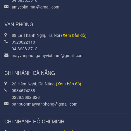
04.3633.5510
amycoltd.mai@gmail.com
VĂN PHÒNG
69 Lê Thanh Nghị, Hà Nội
(Xem bản đồ)
0928822118
04.3628.3712
mayvanphongamyvietnam@gmail.com
CHI NHÁNH ĐÀ NẴNG
22 Hàm Nghi, Đà Nẵng
(Xem bản đồ)
0934674288
0236.3692.826
banbuonmayvanphong@gmail.com
CHI NHÁNH HỒ CHÍ MINH