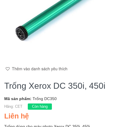
Thêm vào danh sách yêu thích
Trống Xerox DC 350i, 450i
Mã sản phẩm:
Trống DC350
Hãng:
CET
Còn hàng
Liên hệ
Trống dùng cho máy photo Xerox DC 350i, 450i