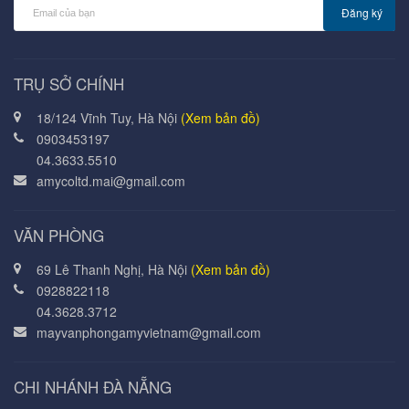
Đăng ký
TRỤ SỞ CHÍNH
18/124 Vĩnh Tuy, Hà Nội
(Xem bản đồ)
0903453197
04.3633.5510
amycoltd.mai@gmail.com
VĂN PHÒNG
69 Lê Thanh Nghị, Hà Nội
(Xem bản đồ)
0928822118
04.3628.3712
mayvanphongamyvietnam@gmail.com
CHI NHÁNH ĐÀ NẴNG