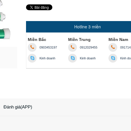
Hotline 3 miền
Miền Bắc
Miền Trung
Miền Nam
0903453197
0912029455
091714
Kinh doanh
Kinh doanh
Kinh d
Đánh giá(APP)