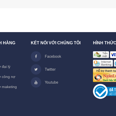
H HÀNG
KẾT NỐI VỚI CHÚNG TÔI
HÌNH THỨ
Facebook
 đại lý
Twitter
ợ công nợ
Youtube
ợ maketing