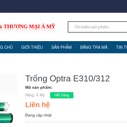
G CHỦ
GIỚI THIỆU
SẢN PHẨM
BẢNG TRA MÃ
TIN 
Trống Optra E310/312
Mã sản phẩm:
Hãng:
Á Mỹ
Hết hàng
Liên hệ
Đang cập nhật