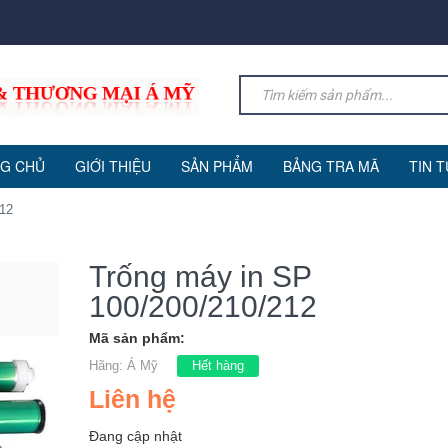
G CHỦ
GIỚI THIỆU
SẢN PHẨM
BẢNG TRA MÃ
TIN 
212
Trống máy in SP
100/200/210/212
Mã sản phẩm:
Hãng:
Á Mỹ
Hết hàng
Liên hệ
Đang cập nhật