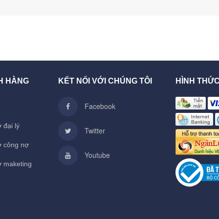
H HÀNG
KẾT NỐI VỚI CHÚNG TÔI
HÌNH THỨ
Facebook
 đại lý
Twitter
ợ công nợ
Youtube
ợ maketing