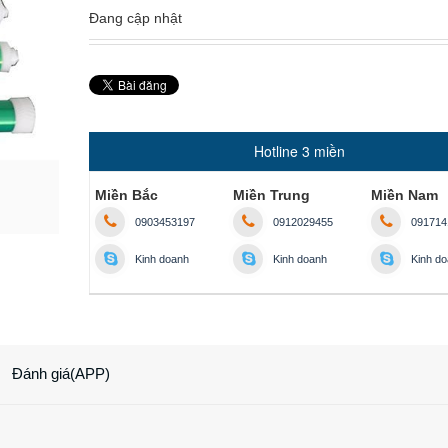
Đang cập nhật
Hotline 3 miền
Miền Bắc
Miền Trung
Miền Nam
0903453197
0912029455
091714
Kinh doanh
Kinh doanh
Kinh d
Đánh giá(APP)