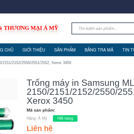
G CHỦ
GIỚI THIỆU
SẢN PHẨM
BẢNG TRA MÃ
TIN 
/2151/2152/2550/2551/2552; Xerox 3450
Trống máy in Samsung ML
2150/2151/2152/2550/255
Xerox 3450
Mã sản phẩm:
Hãng:
Á Mỹ
Hết hàng
Liên hệ