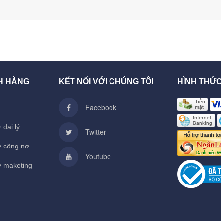
H HÀNG
KẾT NỐI VỚI CHÚNG TÔI
HÌNH THỨ
Facebook
 đại lý
Twitter
ợ công nợ
Youtube
ợ maketing