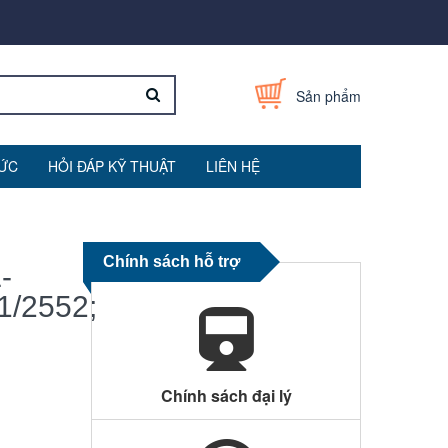
Sản phẩm
TỨC
HỎI ĐÁP KỸ THUẬT
LIÊN HỆ
Chính sách hỗ trợ
-
1/2552;
Chính sách đại lý