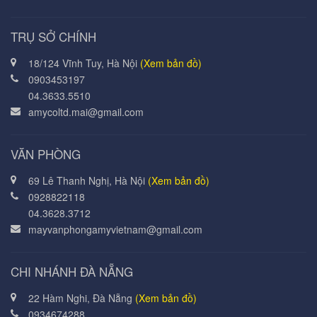
TRỤ SỞ CHÍNH
18/124 Vĩnh Tuy, Hà Nội
(Xem bản đồ)
0903453197
04.3633.5510
amycoltd.mai@gmail.com
VĂN PHÒNG
69 Lê Thanh Nghị, Hà Nội
(Xem bản đồ)
0928822118
04.3628.3712
mayvanphongamyvietnam@gmail.com
CHI NHÁNH ĐÀ NẴNG
22 Hàm Nghi, Đà Nẵng
(Xem bản đồ)
0934674288