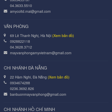
04.3633.5510
amycoltd.mai@gmail.com
VĂN PHÒNG
69 Lê Thanh Nghị, Hà Nội
(Xem bản đồ)
0928822118
04.3628.3712
mayvanphongamyvietnam@gmail.com
CHI NHÁNH ĐÀ NẴNG
22 Hàm Nghi, Đà Nẵng
(Xem bản đồ)
0934674288
0236.3692.826
banbuonmayvanphong@gmail.com
CHI NHÁNH HỒ CHÍ MINH