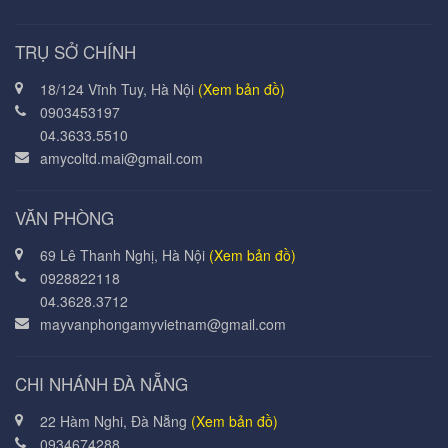
TRỤ SỞ CHÍNH
18/124 Vĩnh Tuy, Hà Nội
(Xem bản đồ)
0903453197
04.3633.5510
amycoltd.mai@gmail.com
VĂN PHÒNG
69 Lê Thanh Nghị, Hà Nội
(Xem bản đồ)
0928822118
04.3628.3712
mayvanphongamyvietnam@gmail.com
CHI NHÁNH ĐÀ NẴNG
22 Hàm Nghi, Đà Nẵng
(Xem bản đồ)
0934674288