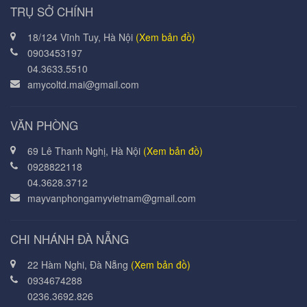
TRỤ SỞ CHÍNH
18/124 Vĩnh Tuy, Hà Nội
(Xem bản đồ)
0903453197
04.3633.5510
amycoltd.mai@gmail.com
VĂN PHÒNG
69 Lê Thanh Nghị, Hà Nội
(Xem bản đồ)
0928822118
04.3628.3712
mayvanphongamyvietnam@gmail.com
CHI NHÁNH ĐÀ NẴNG
22 Hàm Nghi, Đà Nẵng
(Xem bản đồ)
0934674288
0236.3692.826