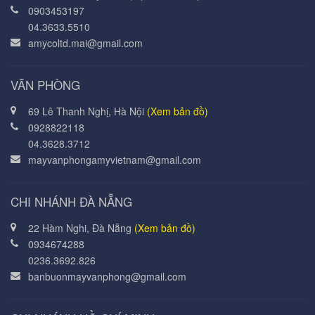
0903453197
04.3633.5510
amycoltd.mai@gmail.com
VĂN PHÒNG
69 Lê Thanh Nghị, Hà Nội
(Xem bản đồ)
0928822118
04.3628.3712
mayvanphongamyvietnam@gmail.com
CHI NHÁNH ĐÀ NẴNG
22 Hàm Nghi, Đà Nẵng
(Xem bản đồ)
0934674288
0236.3692.826
banbuonmayvanphong@gmail.com