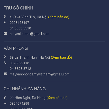
TRỤ SỞ CHÍNH
18/124 Vĩnh Tuy, Hà Nội
(Xem bản đồ)
0903453197
04.3633.5510
amycoltd.mai@gmail.com
VĂN PHÒNG
69 Lê Thanh Nghị, Hà Nội
(Xem bản đồ)
0928822118
04.3628.3712
mayvanphongamyvietnam@gmail.com
CHI NHÁNH ĐÀ NẴNG
22 Hàm Nghi, Đà Nẵng
(Xem bản đồ)
0934674288
0236.3692.826