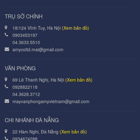
TRỤ SỞ CHÍNH
18/124 Vĩnh Tuy, Hà Nội
(Xem bản đồ)
0903453197
04.3633.5510
amycoltd.mai@gmail.com
VĂN PHÒNG
69 Lê Thanh Nghị, Hà Nội
(Xem bản đồ)
0928822118
04.3628.3712
mayvanphongamyvietnam@gmail.com
CHI NHÁNH ĐÀ NẴNG
22 Hàm Nghi, Đà Nẵng
(Xem bản đồ)
0934674288