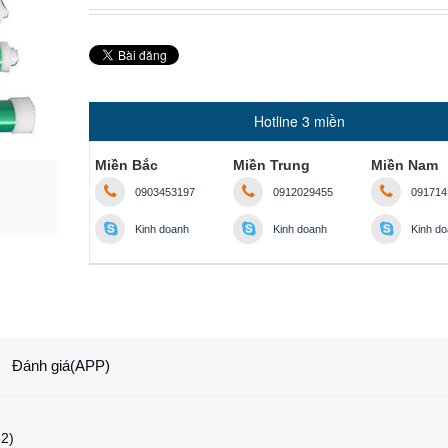
Hotline 3 miền
Miền Bắc
Miền Trung
Miền Nam
0903453197
0912029455
091714
Kinh doanh
Kinh doanh
Kinh d
Đánh giá(APP)
2)