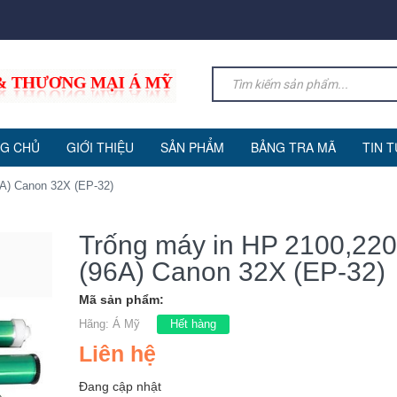
G CHỦ
GIỚI THIỆU
SẢN PHẨM
BẢNG TRA MÃ
TIN 
6A) Canon 32X (EP-32)
Trống máy in HP 2100,22
(96A) Canon 32X (EP-32)
Mã sản phẩm:
Hãng:
Á Mỹ
Hết hàng
Liên hệ
Đang cập nhật