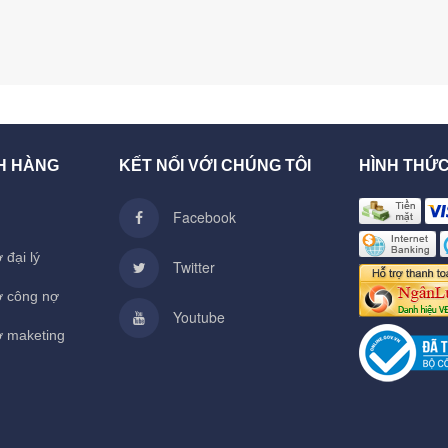
H HÀNG
KẾT NỐI VỚI CHÚNG TÔI
HÌNH THỨ
Facebook
 đại lý
Twitter
ợ công nợ
Youtube
ợ maketing