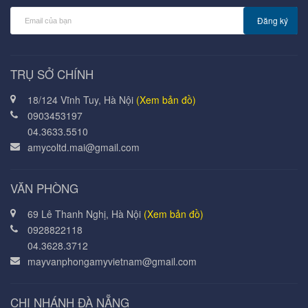
Đăng ký
TRỤ SỞ CHÍNH
18/124 Vĩnh Tuy, Hà Nội
(Xem bản đồ)
0903453197
04.3633.5510
amycoltd.mai@gmail.com
VĂN PHÒNG
69 Lê Thanh Nghị, Hà Nội
(Xem bản đồ)
0928822118
04.3628.3712
mayvanphongamyvietnam@gmail.com
CHI NHÁNH ĐÀ NẴNG