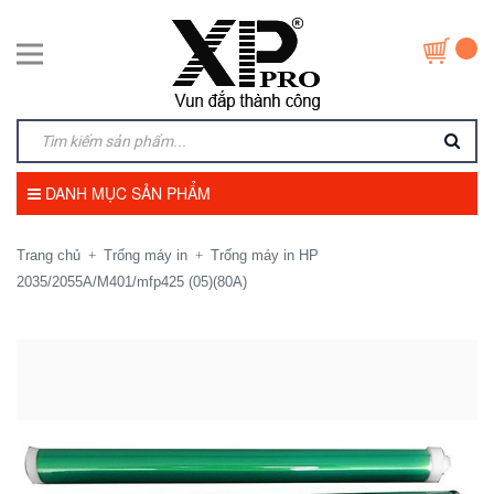
DANH MỤC SẢN PHẨM
Trang chủ
Trống máy in
Trống máy in HP
+
+
2035/2055A/M401/mfp425 (05)(80A)