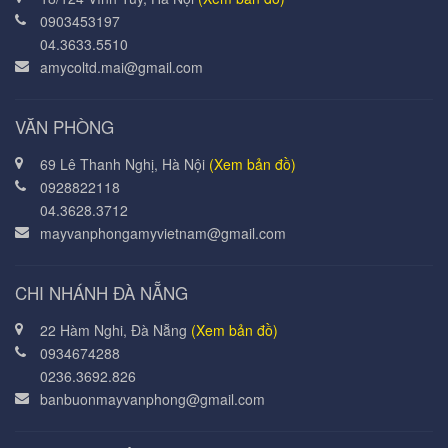
0903453197
04.3633.5510
amycoltd.mai@gmail.com
VĂN PHÒNG
69 Lê Thanh Nghị, Hà Nội
(Xem bản đồ)
0928822118
04.3628.3712
mayvanphongamyvietnam@gmail.com
CHI NHÁNH ĐÀ NẴNG
22 Hàm Nghi, Đà Nẵng
(Xem bản đồ)
0934674288
0236.3692.826
banbuonmayvanphong@gmail.com