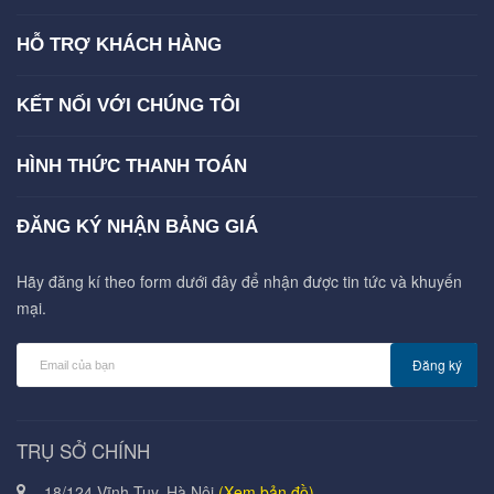
HỖ TRỢ KHÁCH HÀNG
KẾT NỐI VỚI CHÚNG TÔI
HÌNH THỨC THANH TOÁN
ĐĂNG KÝ NHẬN BẢNG GIÁ
Hãy đăng kí theo form dưới đây để nhận được tin tức và khuyến
mại.
Đăng ký
TRỤ SỞ CHÍNH
18/124 Vĩnh Tuy, Hà Nội
(Xem bản đồ)