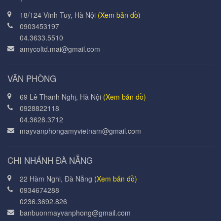
18/124 Vĩnh Tuy, Hà Nội
(Xem bản đồ)
0903453197
04.3633.5510
amycoltd.mai@gmail.com
VĂN PHÒNG
69 Lê Thanh Nghị, Hà Nội
(Xem bản đồ)
0928822118
04.3628.3712
mayvanphongamyvietnam@gmail.com
CHI NHÁNH ĐÀ NẴNG
22 Hàm Nghi, Đà Nẵng
(Xem bản đồ)
0934674288
0236.3692.826
banbuonmayvanphong@gmail.com