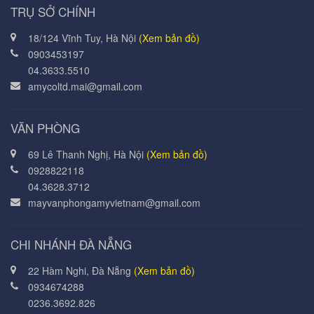
TRỤ SỞ CHÍNH
18/124 Vĩnh Tuy, Hà Nội
(Xem bản đồ)
0903453197
04.3633.5510
amycoltd.mai@gmail.com
VĂN PHÒNG
69 Lê Thanh Nghị, Hà Nội
(Xem bản đồ)
0928822118
04.3628.3712
mayvanphongamyvietnam@gmail.com
CHI NHÁNH ĐÀ NẴNG
22 Hàm Nghi, Đà Nẵng
(Xem bản đồ)
0934674288
0236.3692.826