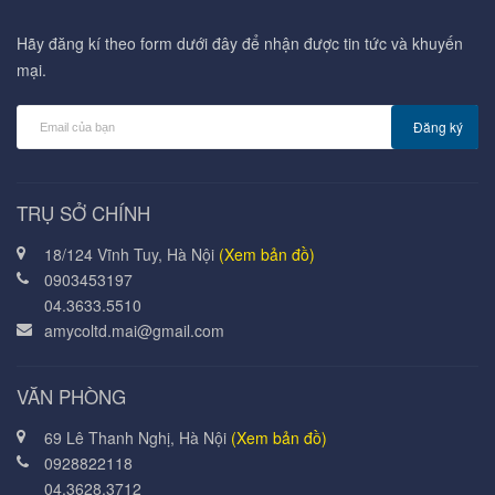
Hãy đăng kí theo form dưới đây để nhận được tin tức và khuyến
mại.
Đăng ký
TRỤ SỞ CHÍNH
18/124 Vĩnh Tuy, Hà Nội
(Xem bản đồ)
0903453197
04.3633.5510
amycoltd.mai@gmail.com
VĂN PHÒNG
69 Lê Thanh Nghị, Hà Nội
(Xem bản đồ)
0928822118
04.3628.3712