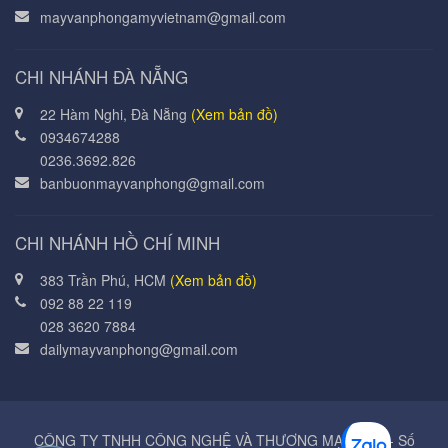
mayvanphongamyvietnam@gmail.com
CHI NHÁNH ĐÀ NẴNG
22 Hàm Nghi, Đà Nẵng
(Xem bản đồ)
0934674288
0236.3692.826
banbuonmayvanphong@gmail.com
CHI NHÁNH HỒ CHÍ MINH
383 Trần Phú, HCM
(Xem bản đồ)
092 88 22 119
028 3620 7884
dailymayvanphong@gmail.com
CÔNG TY TNHH CÔNG NGHỆ VÀ THƯƠNG MẠI Á MỸ - Số