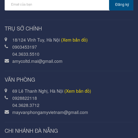
Đăng ký
TRỤ SỞ CHÍNH
18/124 Vĩnh Tuy, Hà Nội
(Xem bản đồ)
0903453197
04.3633.5510
amycoltd.mai@gmail.com
VĂN PHÒNG
69 Lê Thanh Nghị, Hà Nội
(Xem bản đồ)
0928822118
04.3628.3712
mayvanphongamyvietnam@gmail.com
CHI NHÁNH ĐÀ NẴNG