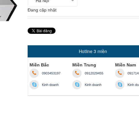
Đang cập nhật
Hotline 3 miền
Miền Bắc
Miền Trung
Miền Nam
0903453197
0912029455
091714
Kinh doanh
Kinh doanh
Kinh d