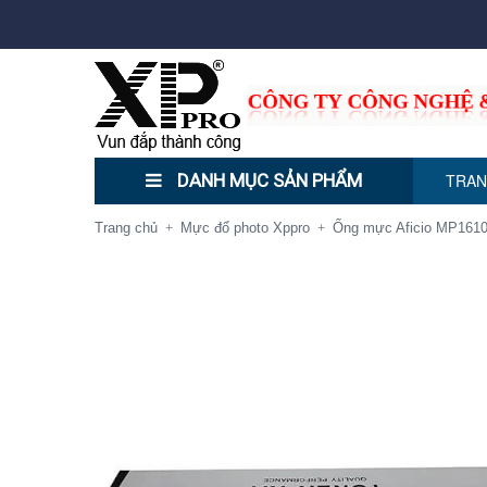
DANH MỤC SẢN PHẨM
TRAN
Trang chủ
Mực đổ photo Xppro
Ống mực Aficio MP16
+
+