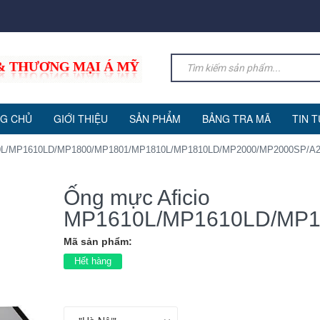
G CHỦ
GIỚI THIỆU
SẢN PHẨM
BẢNG TRA MÃ
TIN 
10L/MP1610LD/MP1800/MP1801/MP1810L/MP1810LD/MP2000/MP2000SP/A20
Ống mực Aficio
MP1610L/MP1610LD/MP18
Mã sản phẩm:
Hết hàng