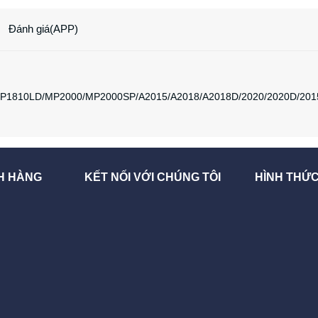
Đánh giá(APP)
1810LD/MP2000/MP2000SP/A2015/A2018/A2018D/2020/2020D/201
H HÀNG
KẾT NỐI VỚI CHÚNG TÔI
HÌNH THỨ