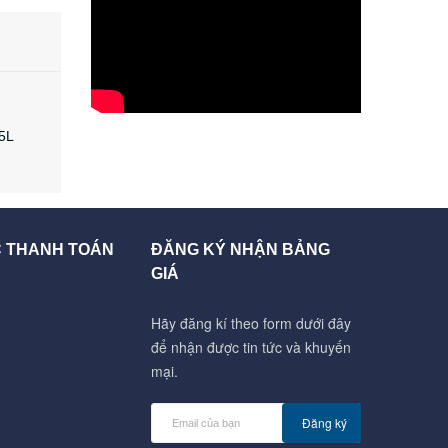
5L
C THANH TOÁN
ĐĂNG KÝ NHẬN BẢNG
GIÁ
Hãy đăng kí theo form dưới đây
để nhận được tin tức và khuyến
mại.
Đăng ký