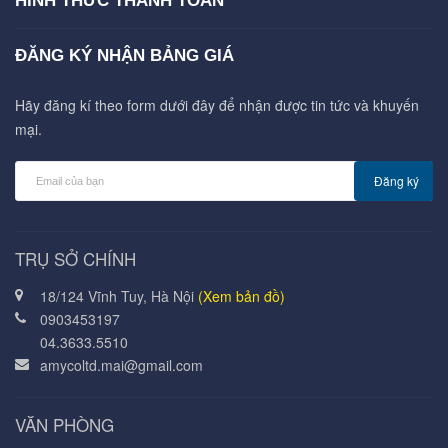
HÌNH THỨC THANH TOÁN
ĐĂNG KÝ NHẬN BẢNG GIÁ
Hãy đăng kí theo form dưới đây để nhận được tin tức và khuyến
mại.
Đăng ký
TRỤ SỞ CHÍNH
18/124 Vĩnh Tuy, Hà Nội
(Xem bản đồ)
0903453197
04.3633.5510
amycoltd.mai@gmail.com
VĂN PHÒNG