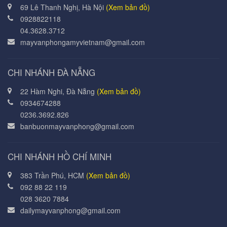
69 Lê Thanh Nghị, Hà Nội
(Xem bản đồ)
0928822118
04.3628.3712
mayvanphongamyvietnam@gmail.com
CHI NHÁNH ĐÀ NẴNG
22 Hàm Nghi, Đà Nẵng
(Xem bản đồ)
0934674288
0236.3692.826
banbuonmayvanphong@gmail.com
CHI NHÁNH HỒ CHÍ MINH
383 Trần Phú, HCM
(Xem bản đồ)
092 88 22 119
028 3620 7884
dailymayvanphong@gmail.com