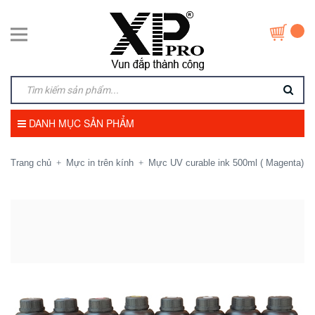
DANH MỤC SẢN PHẨM
Trang chủ
Mực in trên kính
Mực UV curable ink 500ml ( Magenta)
+
+