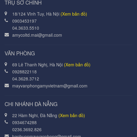
TRỤ SỞ CHÍNH
18/124 Vĩnh Tuy, Hà Nội
(Xem bản đồ)
0903453197
04.3633.5510
amycoltd.mai@gmail.com
VĂN PHÒNG
69 Lê Thanh Nghị, Hà Nội
(Xem bản đồ)
0928822118
04.3628.3712
mayvanphongamyvietnam@gmail.com
CHI NHÁNH ĐÀ NẴNG
22 Hàm Nghi, Đà Nẵng
(Xem bản đồ)
0934674288
0236.3692.826
banbuonmayvanphong@gmail.com