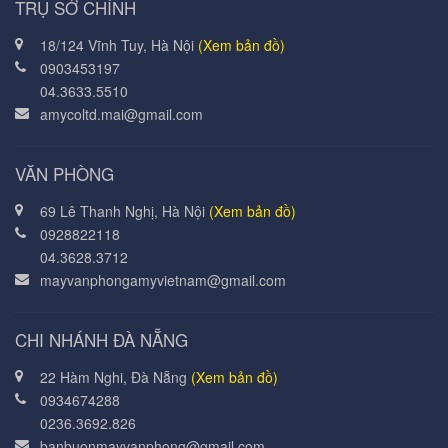
TRỤ SỞ CHÍNH
18/124 Vĩnh Tuy, Hà Nội
(Xem bản đồ)
0903453197
04.3633.5510
amycoltd.mai@gmail.com
VĂN PHÒNG
69 Lê Thanh Nghị, Hà Nội
(Xem bản đồ)
0928822118
04.3628.3712
mayvanphongamyvietnam@gmail.com
CHI NHÁNH ĐÀ NẴNG
22 Hàm Nghi, Đà Nẵng
(Xem bản đồ)
0934674288
0236.3692.826
banbuonmayvanphong@gmail.com