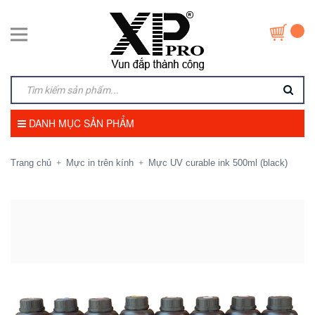
DANH MỤC SẢN PHẨM
Trang chủ
Mực in trên kính
Mực UV curable ink 500ml (black)
+
+