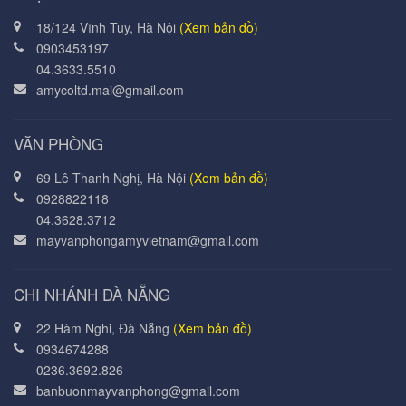
18/124 Vĩnh Tuy, Hà Nội
(Xem bản đồ)
0903453197
04.3633.5510
amycoltd.mai@gmail.com
VĂN PHÒNG
69 Lê Thanh Nghị, Hà Nội
(Xem bản đồ)
0928822118
04.3628.3712
mayvanphongamyvietnam@gmail.com
CHI NHÁNH ĐÀ NẴNG
22 Hàm Nghi, Đà Nẵng
(Xem bản đồ)
0934674288
0236.3692.826
banbuonmayvanphong@gmail.com