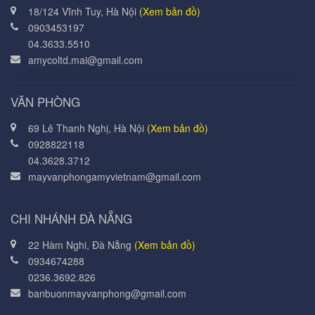
18/124 Vĩnh Tuy, Hà Nội
(Xem bản đồ)
0903453197
04.3633.5510
amycoltd.mai@gmail.com
VĂN PHÒNG
69 Lê Thanh Nghị, Hà Nội
(Xem bản đồ)
0928822118
04.3628.3712
mayvanphongamyvietnam@gmail.com
CHI NHÁNH ĐÀ NẴNG
22 Hàm Nghi, Đà Nẵng
(Xem bản đồ)
0934674288
0236.3692.826
banbuonmayvanphong@gmail.com