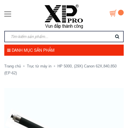
DANH MỤC SẢN PHẨM
Trang chủ
Trục từ máy in
HP 5000, (29X) Canon 62X,840,850
+
+
(EP-62)