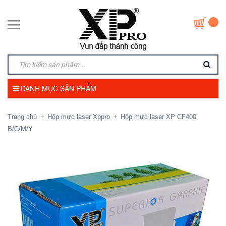
DANH MỤC SẢN PHẨM
Trang chủ
Hộp mực laser Xppro
Hộp mực laser XP CF400
+
+
B/C/M/Y