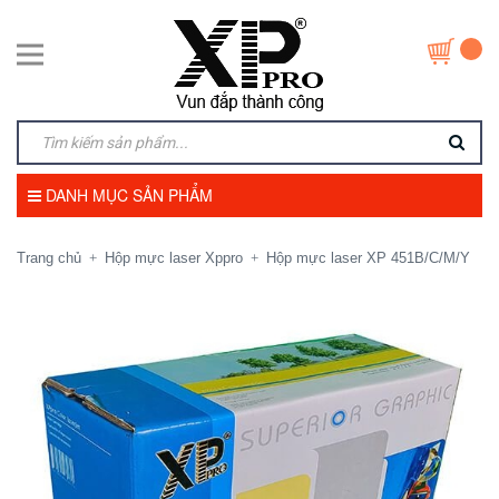
DANH MỤC SẢN PHẨM
Trang chủ
Hộp mực laser Xppro
Hộp mực laser XP 451B/C/M/Y
+
+