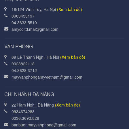
18/124 Vĩnh Tuy, Hà Nội
(Xem bản đồ)
0903453197
04.3633.5510
amycoltd.mai@gmail.com
VĂN PHÒNG
69 Lê Thanh Nghị, Hà Nội
(Xem bản đồ)
0928822118
04.3628.3712
mayvanphongamyvietnam@gmail.com
CHI NHÁNH ĐÀ NẴNG
22 Hàm Nghi, Đà Nẵng
(Xem bản đồ)
0934674288
0236.3692.826
banbuonmayvanphong@gmail.com