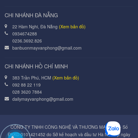
CHI NHÁNH ĐÀ NẴNG
22 Hàm Nghi, Đà Nẵng
(Xem bản đồ)
0934674288
0236.3692.826
banbuonmayvanphong@gmail.com
CHI NHÁNH HỒ CHÍ MINH
383 Trần Phú, HCM
(Xem bản đồ)
092 88 22 119
028 3620 7884
dailymayvanphong@gmail.com
CÔNG TY TNHH CÔNG NGHỆ VÀ THƯƠNG MẠI Á MỸ - Số
ĐKKD 0101421452 do Sở kế hoạch và đầu tư Hà Nội cấp ngày