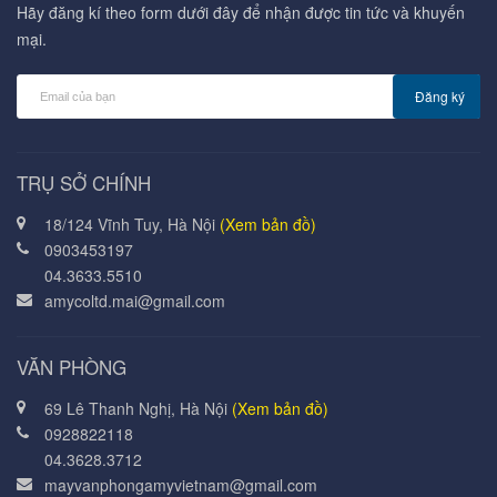
Hãy đăng kí theo form dưới đây để nhận được tin tức và khuyến
mại.
Đăng ký
TRỤ SỞ CHÍNH
18/124 Vĩnh Tuy, Hà Nội
(Xem bản đồ)
0903453197
04.3633.5510
amycoltd.mai@gmail.com
VĂN PHÒNG
69 Lê Thanh Nghị, Hà Nội
(Xem bản đồ)
0928822118
04.3628.3712
mayvanphongamyvietnam@gmail.com