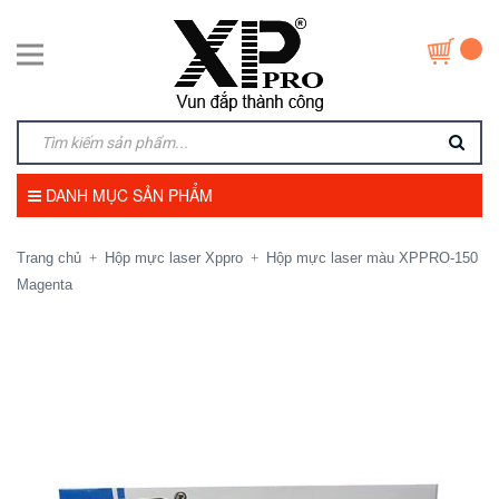
DANH MỤC SẢN PHẨM
Trang chủ
Hộp mực laser Xppro
Hộp mực laser màu XPPRO-150
+
+
Magenta