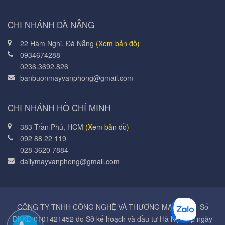
CHI NHÁNH ĐÀ NẴNG
22 Hàm Nghi, Đà Nẵng
(Xem bản đồ)
0934674288
0236.3692.826
banbuonmayvanphong@gmail.com
CHI NHÁNH HỒ CHÍ MINH
383 Trần Phú, HCM
(Xem bản đồ)
092 88 22 119
028 3620 7884
dailymayvanphong@gmail.com
CÔNG TY TNHH CÔNG NGHỆ VÀ THƯƠNG MẠI Á MỸ - Số
ĐKKD 0101421452 do Sở kế hoạch và đầu tư Hà Nội cấp ngày