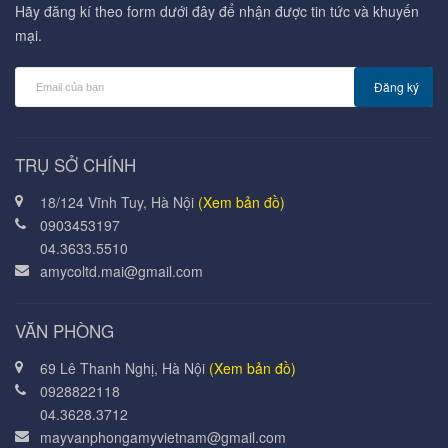
Hãy đăng kí theo form dưới đây để nhận được tin tức và khuyến
mại.
Đăng ký
TRỤ SỞ CHÍNH
18/124 Vĩnh Tuy, Hà Nội
(Xem bản đồ)
0903453197
04.3633.5510
amycoltd.mai@gmail.com
VĂN PHÒNG
69 Lê Thanh Nghị, Hà Nội
(Xem bản đồ)
0928822118
04.3628.3712
mayvanphongamyvietnam@gmail.com