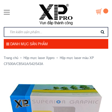
DANH MỤC SẢN PHẨM
Trang chủ
Hộp mực laser Xppro
Hộp mực laser màu XP
+
+
CF500A/CB541A/542/543A