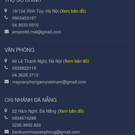
18/124 Vĩnh Tuy, Hà Nội
(Xem bản đồ)
0903453197
04.3633.5510
amycoltd.mai@gmail.com
VĂN PHÒNG
69 Lê Thanh Nghị, Hà Nội
(Xem bản đồ)
0928822118
04.3628.3712
mayvanphongamyvietnam@gmail.com
CHI NHÁNH ĐÀ NẴNG
22 Hàm Nghi, Đà Nẵng
(Xem bản đồ)
0934674288
0236.3692.826
banbuonmayvanphong@gmail.com