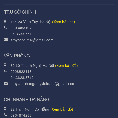
TRỤ SỞ CHÍNH
18/124 Vĩnh Tuy, Hà Nội
(Xem bản đồ)
0903453197
04.3633.5510
amycoltd.mai@gmail.com
VĂN PHÒNG
69 Lê Thanh Nghị, Hà Nội
(Xem bản đồ)
0928822118
04.3628.3712
mayvanphongamyvietnam@gmail.com
CHI NHÁNH ĐÀ NẴNG
22 Hàm Nghi, Đà Nẵng
(Xem bản đồ)
0934674288