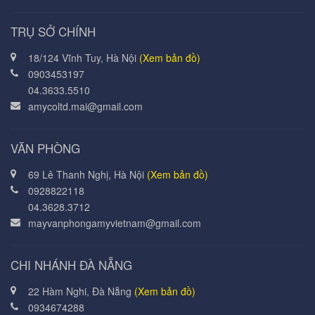
TRỤ SỞ CHÍNH
18/124 Vĩnh Tuy, Hà Nội
(Xem bản đồ)
0903453197
04.3633.5510
amycoltd.mai@gmail.com
VĂN PHÒNG
69 Lê Thanh Nghị, Hà Nội
(Xem bản đồ)
0928822118
04.3628.3712
mayvanphongamyvietnam@gmail.com
CHI NHÁNH ĐÀ NẴNG
22 Hàm Nghi, Đà Nẵng
(Xem bản đồ)
0934674288