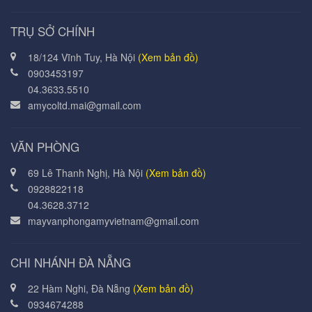
TRỤ SỞ CHÍNH
18/124 Vĩnh Tuy, Hà Nội
(Xem bản đồ)
0903453197
04.3633.5510
amycoltd.mai@gmail.com
VĂN PHÒNG
69 Lê Thanh Nghị, Hà Nội
(Xem bản đồ)
0928822118
04.3628.3712
mayvanphongamyvietnam@gmail.com
CHI NHÁNH ĐÀ NẴNG
22 Hàm Nghi, Đà Nẵng
(Xem bản đồ)
0934674288