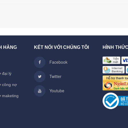
H HÀNG
KẾT NỐI VỚI CHÚNG TÔI
HÌNH THỨ
Facebook
 đại lý
Twitter
ợ công nợ
Youtube
ợ maketing