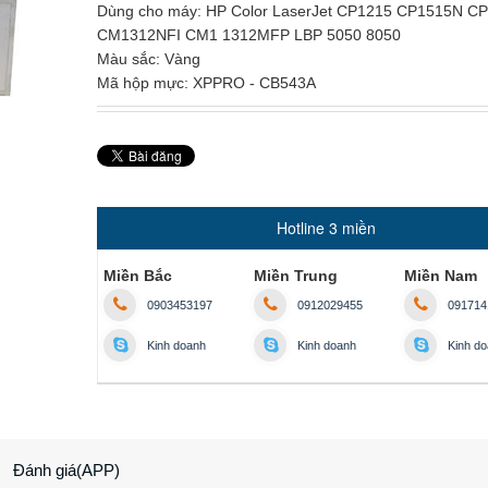
Dùng cho máy: HP Color LaserJet CP1215 CP1515N C
CM1312NFI CM1 1312MFP LBP 5050 8050
Màu sắc: Vàng
Mã hộp mực: XPPRO - CB543A
Hotline 3 miền
Miền Bắc
Miền Trung
Miền Nam
0903453197
0912029455
091714
Kinh doanh
Kinh doanh
Kinh d
Đánh giá(APP)