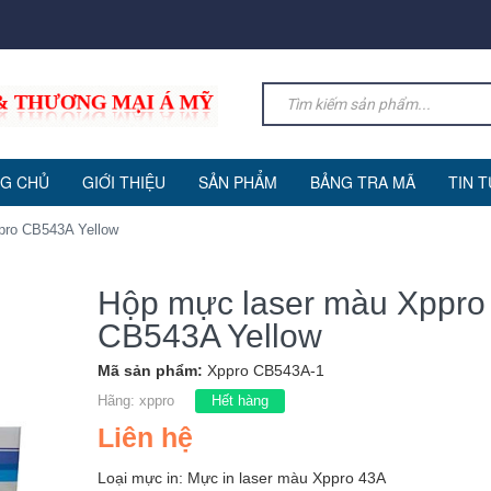
G CHỦ
GIỚI THIỆU
SẢN PHẨM
BẢNG TRA MÃ
TIN 
pro CB543A Yellow
Hộp mực laser màu Xppro
CB543A Yellow
Mã sản phẩm:
Xppro CB543A-1
Hãng:
xppro
Hết hàng
Liên hệ
Loại mực in: Mực in laser màu Xppro 43A