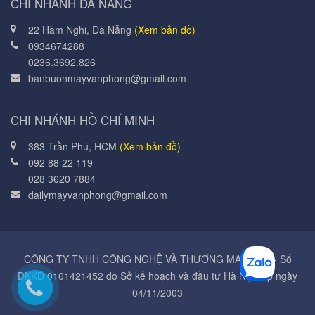
CHI NHÁNH ĐÀ NẴNG
22 Hàm Nghi, Đà Nẵng
(Xem bản đồ)
0934674288
0236.3692.826
banbuonmayvanphong@gmail.com
CHI NHÁNH HỒ CHÍ MINH
383 Trần Phú, HCM
(Xem bản đồ)
092 88 22 119
028 3620 7884
dailymayvanphong@gmail.com
CÔNG TY TNHH CÔNG NGHỆ VÀ THƯƠNG MẠI Á MỸ - Số
ĐKKD 0101421452 do Sở kế hoạch và đầu tư Hà Nội cấp ngày
04/11/2003