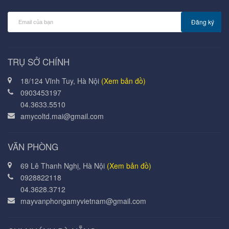
Đăng ký
TRỤ SỞ CHÍNH
18/124 Vĩnh Tuy, Hà Nội
(Xem bản đồ)
0903453197
04.3633.5510
amycoltd.mai@gmail.com
VĂN PHÒNG
69 Lê Thanh Nghị, Hà Nội
(Xem bản đồ)
0928822118
04.3628.3712
mayvanphongamyvietnam@gmail.com