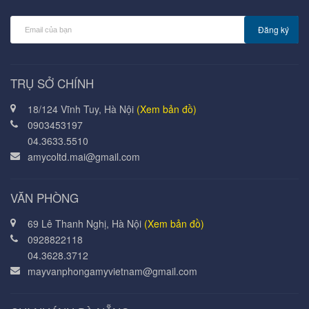
Đăng ký
TRỤ SỞ CHÍNH
18/124 Vĩnh Tuy, Hà Nội
(Xem bản đồ)
0903453197
04.3633.5510
amycoltd.mai@gmail.com
VĂN PHÒNG
69 Lê Thanh Nghị, Hà Nội
(Xem bản đồ)
0928822118
04.3628.3712
mayvanphongamyvietnam@gmail.com