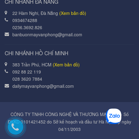
CHI NHÁNH ĐÀ NẴNG
22 Hàm Nghi, Đà Nẵng
(Xem bản đồ)
0934674288
0236.3692.826
banbuonmayvanphong@gmail.com
CHI NHÁNH HỒ CHÍ MINH
383 Trần Phú, HCM
(Xem bản đồ)
092 88 22 119
028 3620 7884
dailymayvanphong@gmail.com
CÔNG TY TNHH CÔNG NGHỆ VÀ THƯƠNG MẠI Á MỸ - Số
ĐKKD 0101421452 do Sở kế hoạch và đầu tư Hà Nội cấp ngày
04/11/2003