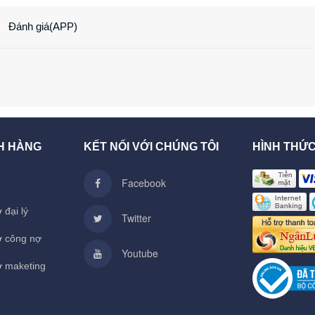
Đánh giá(APP)
H HÀNG
KẾT NỐI VỚI CHÚNG TÔI
HÌNH THỨ
Facebook
 đại lý
Twitter
ợ công nợ
Youtube
ợ maketing