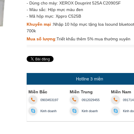
- Dùng cho máy: XEROX Douprint 525A C2090SF
- Màu sắc: Hộp mực màu đen
- Mã hộp mực: Xppro C525B
Khuyến mại
:Nhập 10 hộp mực tặng loa Isound bluetooth
700k
Mua số lượng
:Triết khấu thêm 5% mua thường xuyên
Hotline 3 miền
Miền Bắc
Miền Trung
Miền Nam
0903453197
0912029455
091714
Kinh doanh
Kinh doanh
Kinh d