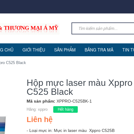
G CHỦ
GIỚI THIỆU
SẢN PHẨM
BẢNG TRA MÃ
TIN 
pro C525 Black
Hộp mực laser màu Xppro
C525 Black
Mã sản phẩm:
XPPRO-C525BK-1
Hãng:
xppro
Hết hàng
Liên hệ
- Loại mực in: Mực in laser màu Xppro C525B