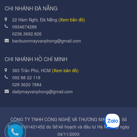
CHI NHÁNH ĐÀ NẴNG
22 Hàm Nghi, Đà Nẵng
(Xem bản đồ)
0934674288
0236.3692.826
banbuonmayvanphong@gmail.com
CHI NHÁNH HỒ CHÍ MINH
383 Trần Phú, HCM
(Xem bản đồ)
092 88 22 119
028 3620 7884
dailymayvanphong@gmail.com
CÔNG TY TNHH CÔNG NGHỆ VÀ THƯƠNG MẠI Á MỸ - Số
ĐKKD 0101421452 do Sở kế hoạch và đầu tư Hà Nội cấp ngày
04/11/2003