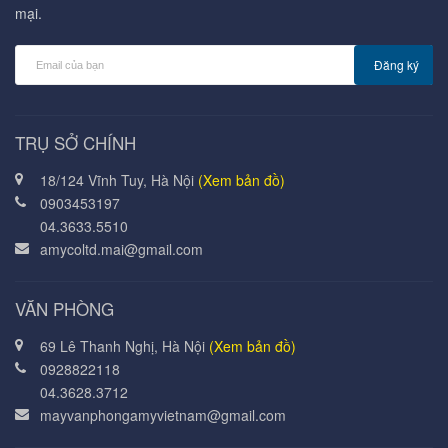
mại.
Đăng ký
TRỤ SỞ CHÍNH
18/124 Vĩnh Tuy, Hà Nội
(Xem bản đồ)
0903453197
04.3633.5510
amycoltd.mai@gmail.com
VĂN PHÒNG
69 Lê Thanh Nghị, Hà Nội
(Xem bản đồ)
0928822118
04.3628.3712
mayvanphongamyvietnam@gmail.com