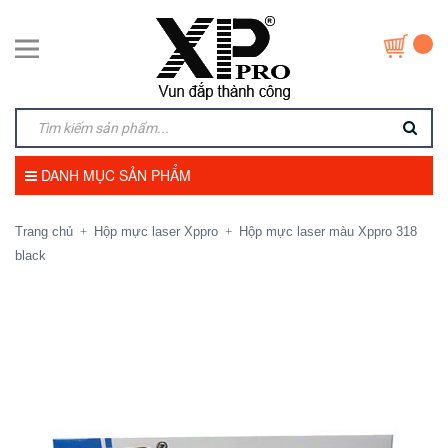
DANH MỤC SẢN PHẨM
Trang chủ
Hộp mực laser Xppro
Hộp mực laser màu Xppro 318
+
+
black