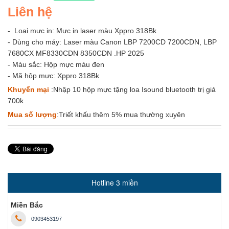
Liên hệ
- Loại mực in: Mực in laser màu Xppro 318Bk
- Dùng cho máy: Laser màu Canon LBP 7200CD 7200CDN, LBP
7680CX MF8330CDN 8350CDN .HP 2025
- Màu sắc: Hộp mực màu đen
- Mã hộp mực: Xppro 318Bk
Khuyến mại
:Nhập 10 hộp mực tặng loa Isound bluetooth trị giá
700k
Mua số lượng
:Triết khấu thêm 5% mua thường xuyên
Hotline 3 miền
Miền Bắc
0903453197